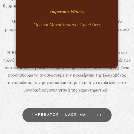
θερμοκρασία σερβιρίσματος: 8 - 10 °C.
Imperator Winery
Μια μοναδική στο κόσμο ποικιλία του αμπελώνα μας δεν θα
Ορεινοί Μοναστηριακοί Αμπελώνες
μπορούσε παρά να κρατήσει το δικό της μοναδικό όνομα. Και αυτό
δεν είναι άλλο από το «Βλαχαβόνα».
Η Βλαχαβόνα είναι παραδοσιακή ποικιλία του Μετσόβου και για
πολλά χρόνια την συναντούσαμε μόνο σε κληματαριές στις αυλές των
σπιτιών και σε εγκαταλελειμμένους αμπελώνες. Τα τελευταία χρόνια
προσπαθούμε να αναβιώσουμε την καλλιέργεια της Βλαχαβόνας
οινοποιώντας την μονοποικιλιακά, με σκοπό να αναδείξουμε τα
μοναδικά οργανοληπτικά της χαρακτηριστικά.
IMPERATOR - LACRIMA <<